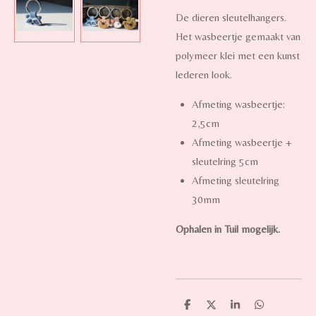
De dieren sleutelhangers.
Het wasbeertje gemaakt van
polymeer klei met een kunst
lederen look.
Afmeting wasbeertje:
2,5cm
Afmeting wasbeertje +
sleutelring 5cm
Afmeting sleutelring
30mm
Ophalen in Tuil mogelijk.
D
D
S
D