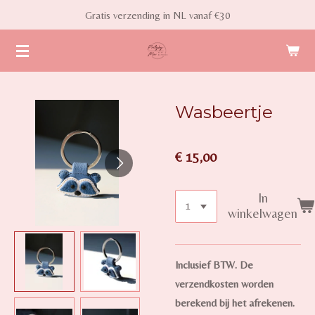
Gratis verzending in NL vanaf €30
Ga
direct
naar
de
hoofdinhoud
Wasbeertje
€ 15,00
In
winkelwagen
Inclusief BTW. De
verzendkosten worden
berekend bij het afrekenen.