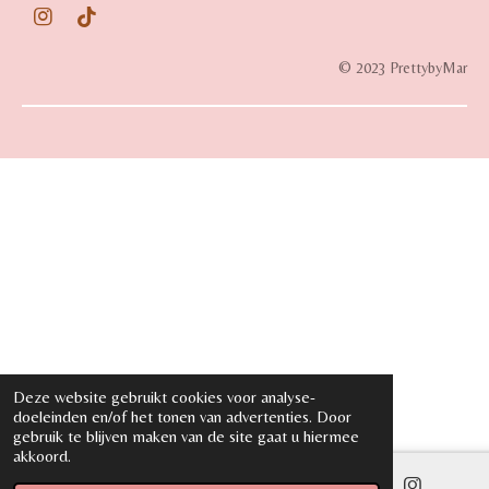
I
T
n
i
s
k
© 2023 PrettybyMar
t
T
a
o
g
k
r
a
m
Deze website gebruikt cookies voor analyse-
doeleinden en/of het tonen van advertenties. Door
gebruik te blijven maken van de site gaat u hiermee
akkoord.