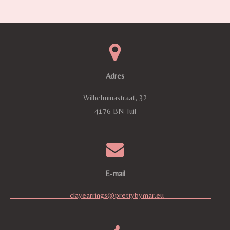
e
e
h
e
l
e
a
l
e
l
r
e
n
e
n
Adres
Wilhelminastraat, 32
4176 BN Tuil
E-mail
clayearrings@prettybymar.eu