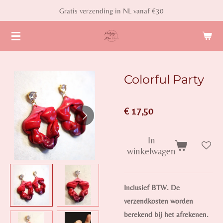
Gratis verzending in NL vanaf €30
Ga
direct
naar
de
hoofdinhoud
Colorful Party
€ 17,50
In
winkelwagen
Inclusief BTW. De
verzendkosten worden
berekend bij het afrekenen.