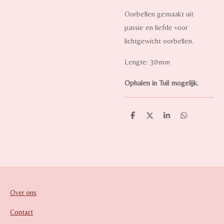
Oorbellen gemaakt uit
passie en liefde voor
lichtgewicht oorbellen.
Lengte: 30mm
Ophalen in Tuil mogelijk.
D
D
S
D
e
e
h
e
l
e
a
l
e
l
r
e
n
e
n
Over ons
Contact