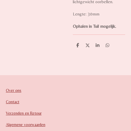
lichtgewicht oorbellen.
Lengte: 30mm
Ophalen in Tuil mogelijk.
D
D
S
D
e
e
h
e
l
e
a
l
e
l
r
e
n
e
n
Over ons
Contact
Verzenden en Retour
Algemene voorwaarden