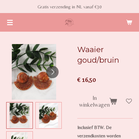
Gratis verzending in NL vanaf €30
Ga
direct
naar
de
hoofdinhoud
Waaier
goud/bruin
€ 16,50
In
winkelwagen
Inclusief BTW. De
verzendkosten worden