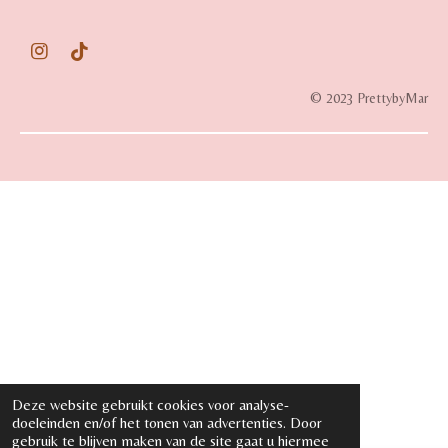
I
T
n
i
s
k
© 2023 PrettybyMar
t
T
a
o
g
k
r
a
m
Deze website gebruikt cookies voor analyse-
doeleinden en/of het tonen van advertenties. Door
gebruik te blijven maken van de site gaat u hiermee