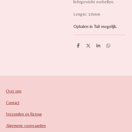
lichtgewicht oorbellen.
Lengte: 10mm
Ophalen in Tuil mogelijk.
D
D
S
D
e
e
h
e
l
e
a
l
e
l
r
e
n
e
n
Over ons
Contact
Verzenden en Retour
Algemene voorwaarden