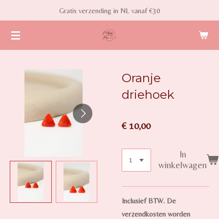
Gratis verzending in NL vanaf €30
Ga
direct
naar
de
hoofdinhoud
Oranje
driehoek
€ 10,00
In
winkelwagen
Inclusief BTW. De
verzendkosten worden